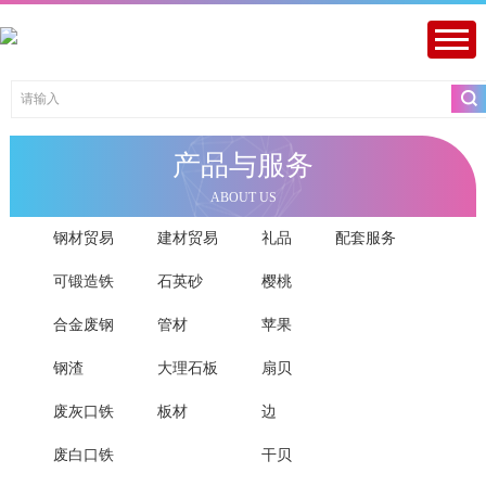
产品与服务
ABOUT US
易
钢材贸易
建材贸易
礼品
配套服务
可锻造铁
石英砂
樱桃
合金废钢
管材
苹果
钢渣
大理石板
扇贝
废灰口铁
板材
边
废白口铁
干贝