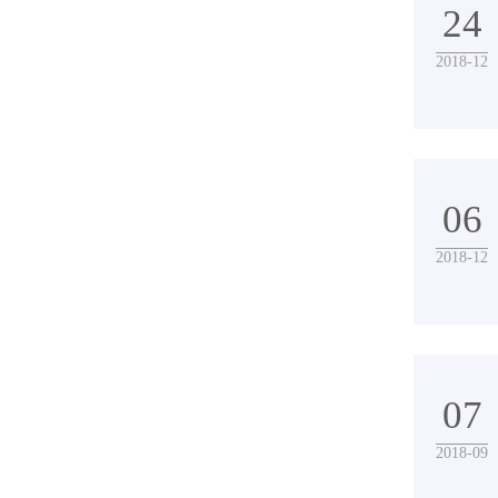
24
2018-12
06
2018-12
07
2018-09