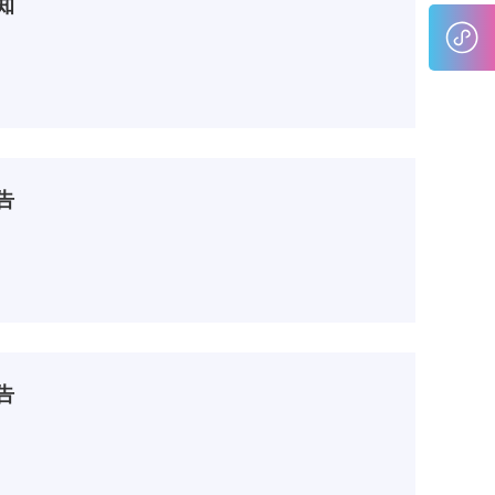
知
告
告