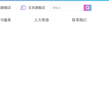
猫旗舰店
京东旗舰店
品与服务
人力资源
联系我们