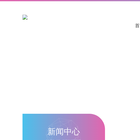
首
新闻中心