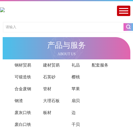
产品与服务
ABOUT US
易
钢材贸易
建材贸易
礼品
配套服务
可锻造铁
石英砂
樱桃
合金废钢
管材
苹果
钢渣
大理石板
扇贝
废灰口铁
板材
边
废白口铁
干贝