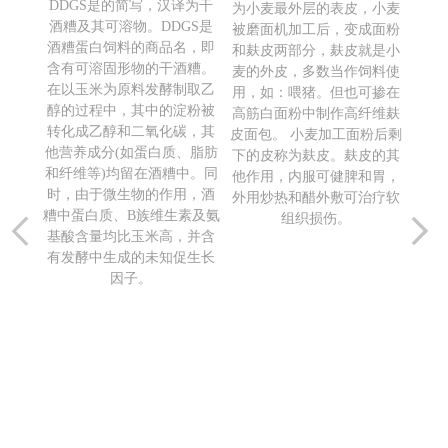
DDGS是的简写，汉译为干
统称，
为小麦最外层的表皮，小麦
豆粕
酒糟及其可溶物。DDGS是
种在世
被磨面机加工后，变成面粉
的
酒糟蛋白饲料的商品名，即
本科植
和麸皮两部分，麸皮就是小
粕”
含有可溶固形物的干酒糟。
类的主
麦的外皮，多数当作饲料使
可以
在以玉米为原料发酵制取乙
可制作
用，如：喂猪。但也可掺在
粕。
醇的过程中，其中的淀粉被
面条等
高筋白面粉中制作高纤维麸
后的
转化成乙醇和二氧化碳，其
啤酒、
皮面包。 小麦加工面粉后剩
先以
他营养成分(如蛋白质、脂肪
加），
下的皮称为麸皮。麸皮的其
取油
和纤维等)均留在酒糟中。同
含淀
他作用，内服可健脾和胃，
时，由于微生物的作用，酒
矿物
外用炒热和醋外敷可治疗软
糟中蛋白质、B族维生素及氨
、核黄
组织损伤。
基酸含量均比玉米高，并含
及维生
有发酵中生成的未知促生长
因子。